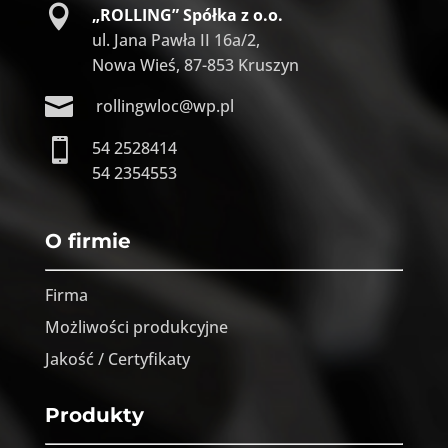

„ROLLING” Spółka z o.o.
ul. Jana Pawła II 16a/2,
Nowa Wieś, 87-853 Kruszyn

rollingwloc@wp.pl

54 2528414
54 2354553
O firmie
Firma
Możliwości produkcyjne
Jakość / Certyfikaty
Produkty