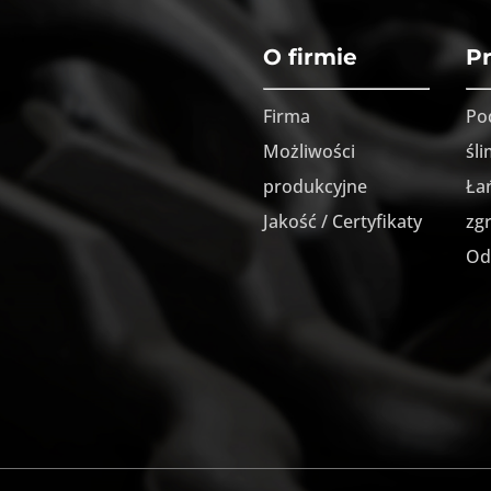
O firmie
P
Firma
Po
Możliwości
śl
produkcyjne
Ła
Jakość / Certyfikaty
zg
Od