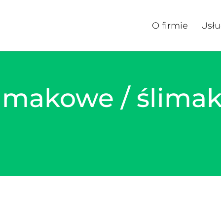
O firmie
Usłu
limakowe / ślima