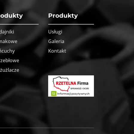
rodukty
Produkty
dajniki
Usługi
imakowe
Galeria
ńcuchy
Kontakt
rzebłowe
żużlacze