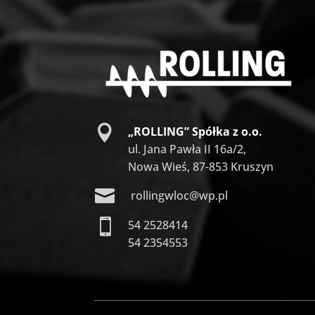

„ROLLING” Spółka z o.o.
ul. Jana Pawła II 16a/2,
Nowa Wieś, 87-853 Kruszyn

rollingwloc@wp.pl

54 2528414
54 2354553