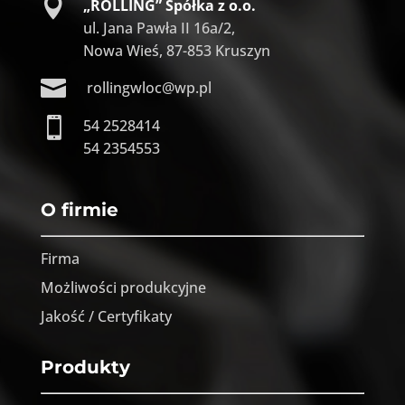

„ROLLING” Spółka z o.o.
ul. Jana Pawła II 16a/2,
Nowa Wieś, 87-853 Kruszyn

rollingwloc@wp.pl

54 2528414
54 2354553
O firmie
Firma
Możliwości produkcyjne
Jakość / Certyfikaty
Produkty